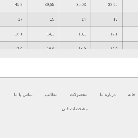
45,2
39,55
35,03
32,95
17
15
14
13
16,1
14,1
13,1
12,1
17,9
18,9
14,9
13,9
11,27
9,87
9,17
8,47
1
0,8
0,8
0,8
41
36
32
30
خانه
درباره ما
محصولات
مطالب
تماس با ما
40
35
31
29,16
مشخصات فنی
M27
M24
M22
M20