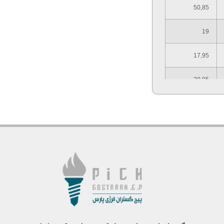
50,85
19
17,95
20,05
12,56
1
46
45
M30