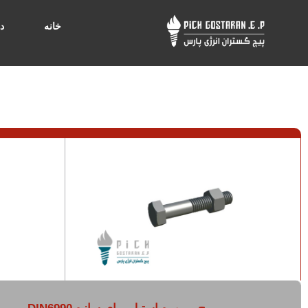
خانه
د