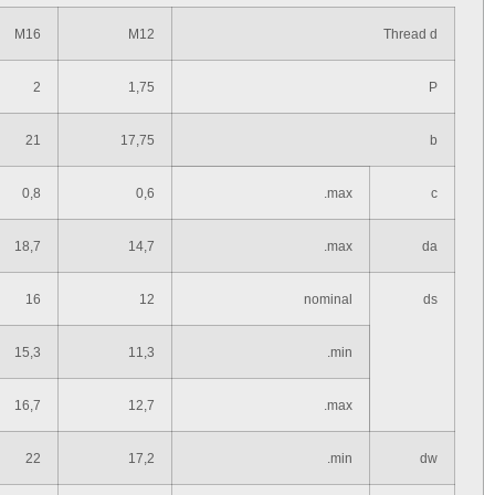
M16
M12
Thread d
2
1,75
P
21
17,75
b
0,8
0,6
max.
c
18,7
14,7
max.
da
16
12
nominal
ds
15,3
11,3
min.
16,7
12,7
max.
22
17,2
min.
dw