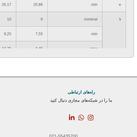
26,17
20,88
min.
e
10
8
nominal
k
9,25
7,55
min.
10,75
8,45
max.
6,47
5,28
min.
k´
0,6
0,6
min.
r
راه‌های ارتباطی
24
19
nominal=max.
s
ما را در شبکه‌های مجازی دنبال کنید
23,16
18,48
min.
M16
M12
Thread d
021-55435700