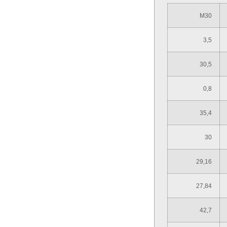
M30
3,5
30,5
0,8
35,4
30
29,16
27,84
42,7