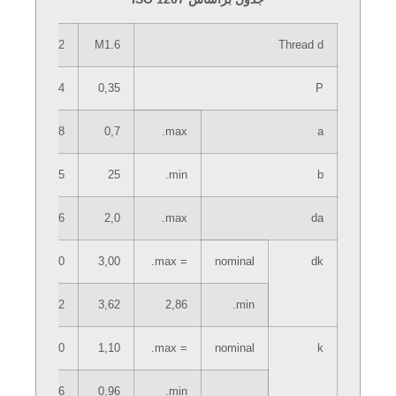
.5
M2
M1.6
Thread d
45
0,4
0,35
P
,9
0,8
0,7
max.
a
25
25
25
min.
b
,1
2,6
2,0
max.
da
50
3,80
3,00
= max.
nominal
dk
32
4,32
3,62
2,86
min.
80
1,40
1,10
= max.
nominal
k
66
1,26
0,96
min.