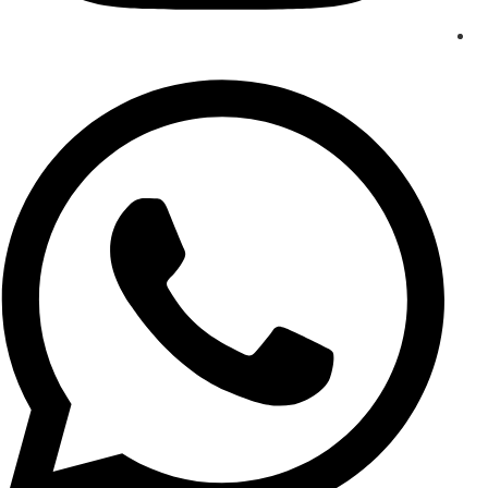
15
10,25
8,5
6,75
5
ls min.
Type
B
25
19
16
13
10
lg max.