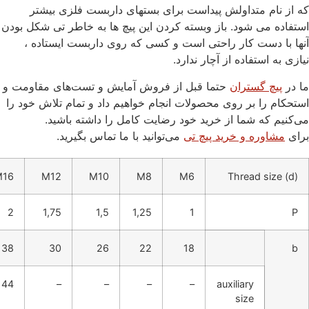
که از نام متداولش پیداست برای بستهای داربست فلزی بیشتر
استفاده می شود. باز وبسته کردن این پیچ ها به خاطر تی شکل بودن
آنها با دست کار راحتی است و کسی که روی داربست ایستاده ،
نیازی به استفاده از آچار ندارد.
ما در
پیچ گستران
حتما قبل از فروش آمایش و تست‌های مقاومت و
استحکام را بر روی محصولات انجام خواهیم داد و تمام تلاش خود را
می‌کنیم که شما از خرید خود رضایت کامل را داشته باشید.
برای
مشاوره و خرید پیچ تی
می‌توانید با ما تماس بگیرید.
M16
M12
M10
M8
M6
Thread size (d)
2
1,75
1,5
1,25
1
P
38
30
26
22
18
b
44
–
–
–
–
auxiliary
size