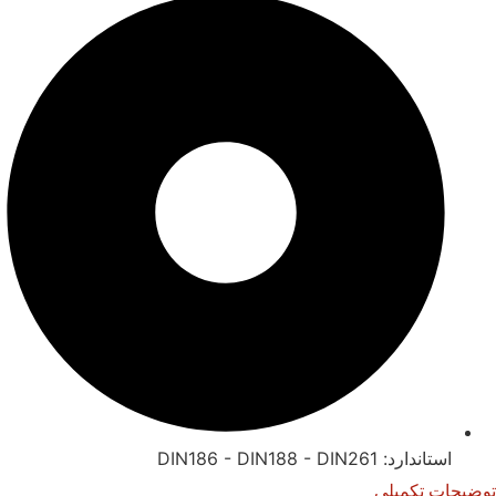
استاندارد: DIN186 - DIN188 - DIN261
توضیحات تکمیلی