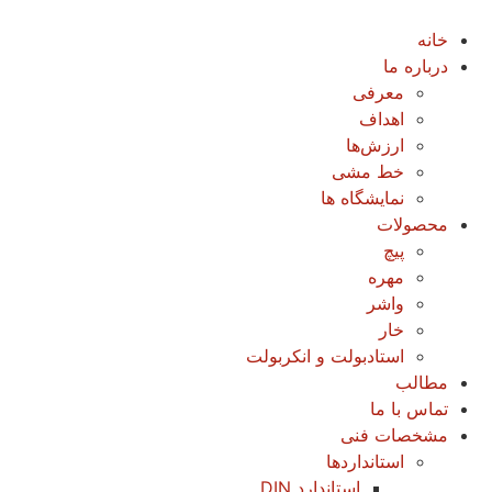
پرش
به
خانه
محتوا
درباره ما
معرفی
اهداف
ارزش‌ها
خط مشی
نمایشگاه ها
محصولات
پیچ
مهره
واشر
خار
استادبولت و انکربولت
مطالب
تماس با ما
مشخصات فنی
استانداردها
استاندارد DIN